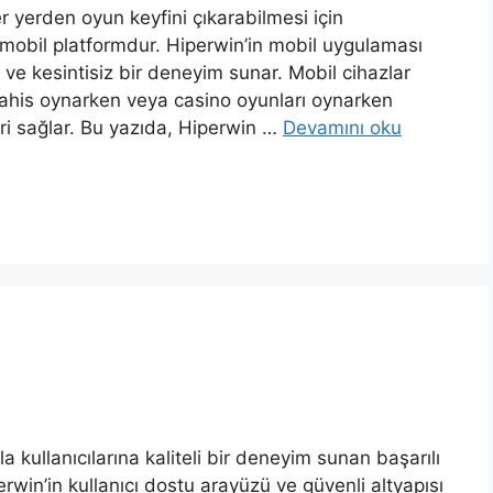
r yerden oyun keyfini çıkarabilmesi için
r mobil platformdur. Hiperwin’in mobil uygulaması
ı ve kesintisiz bir deneyim sunar. Mobil cihazlar
bahis oynarken veya casino oyunları oynarken
eri sağlar. Bu yazıda, Hiperwin …
Devamını oku
a kullanıcılarına kaliteli bir deneyim sunan başarılı
erwin’in kullanıcı dostu arayüzü ve güvenli altyapısı