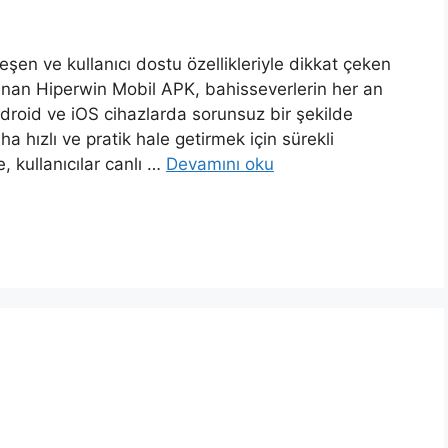
şen ve kullanıcı dostu özellikleriyle dikkat çeken
sunan Hiperwin Mobil APK, bahisseverlerin her an
droid ve iOS cihazlarda sorunsuz bir şekilde
 hızlı ve pratik hale getirmek için sürekli
 kullanıcılar canlı …
Devamını oku