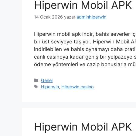
Hiperwin Mobil APK 
14 Ocak 2026
yazar
adminhiperwin
Hiperwin mobil apk indir, bahis severler i
bir üst seviyeye taşıyor. Hiperwin Mobil 
indirilebilen ve bahis oynamayı daha prati
canlı casinoya kadar geniş bir yelpazeye sah
ödeme yöntemleri ve cazip bonuslarla 
Kategoriler
Genel
Etiketler
Hiperwin
,
Hiperwin casino
Hiperwin Mobil APK