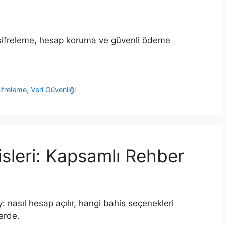
L şifreleme, hesap koruma ve güvenli ödeme
ifreleme
,
Veri Güvenliği
sleri: Kapsamlı Rehber
: nasıl hesap açılır, hangi bahis seçenekleri
erde.