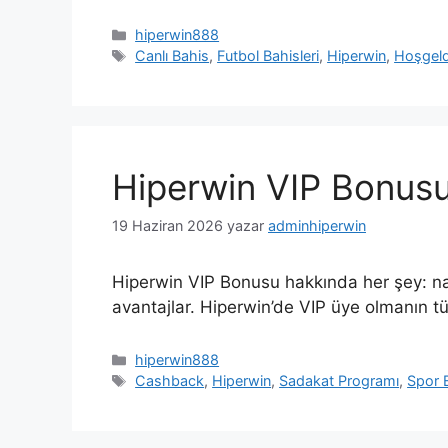
Kategoriler
hiperwin888
Etiketler
Canlı Bahis
,
Futbol Bahisleri
,
Hiperwin
,
Hoşgeld
Hiperwin VIP Bonus
19 Haziran 2026
yazar
adminhiperwin
Hiperwin VIP Bonusu hakkında her şey: nası
avantajlar. Hiperwin’de VIP üye olmanın t
Kategoriler
hiperwin888
Etiketler
Cashback
,
Hiperwin
,
Sadakat Programı
,
Spor B