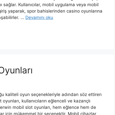
sağlar. Kullanıcılar, mobil uygulama veya mobil
 giriş yaparak, spor bahislerinden casino oyunlarına
şabilirler. …
Devamını oku
Oyunları
 kaliteli oyun seçenekleriyle adından söz ettiren
t oyunları, kullanıcıların eğlenceli ve kazançlı
perwin mobil slot oyunları, hem eğlence hem de
r için mükemmel bir seçenektir. Mobil cihazlar