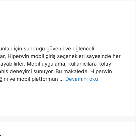
unları için sunduğu güvenli ve eğlenceli
ılar, Hiperwin mobil giriş seçenekleri sayesinde her
ayabilirler. Mobil uygulama, kullanıcılara kolay
 bahis deneyimi sunuyor. Bu makalede, Hiperwin
acağını ve mobil platformun …
Devamını oku