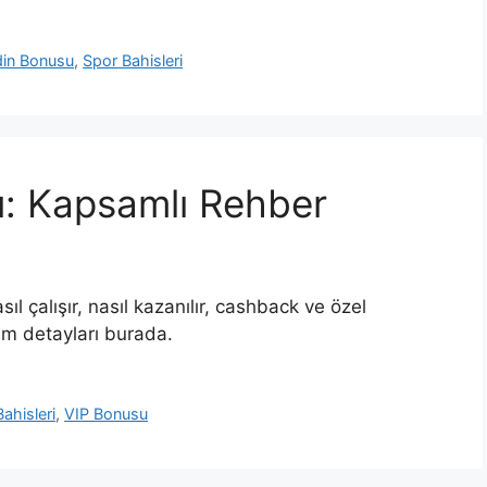
in Bonusu
,
Spor Bahisleri
u: Kapsamlı Rehber
l çalışır, nasıl kazanılır, cashback ve özel
üm detayları burada.
ahisleri
,
VIP Bonusu