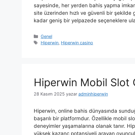
sayesinde, her yerden bahis yapma imkanı 
site üzerinden hızlı ve güvenli bir şekilde
kadar geniş bir yelpazede seçeneklere ula
Kategoriler
Genel
Etiketler
Hiperwin
,
Hiperwin casino
Hiperwin Mobil Slot 
28 Kasım 2025
yazar
adminhiperwin
Hiperwin, online bahis dünyasında sunduğu
başarılı bir platformdur. Özellikle mobil slo
deneyimler yaşamalarına olanak tanır. Hi
yüksek kazanç potansiyeli arayan oyuncula