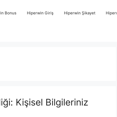
in Bonus
Hiperwin Giriş
Hiperwin Şikayet
Hiper
i: Kişisel Bilgileriniz