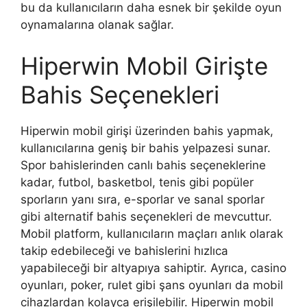
bu da kullanıcıların daha esnek bir şekilde oyun
oynamalarına olanak sağlar.
Hiperwin Mobil Girişte
Bahis Seçenekleri
Hiperwin mobil girişi üzerinden bahis yapmak,
kullanıcılarına geniş bir bahis yelpazesi sunar.
Spor bahislerinden canlı bahis seçeneklerine
kadar, futbol, basketbol, tenis gibi popüler
sporların yanı sıra, e-sporlar ve sanal sporlar
gibi alternatif bahis seçenekleri de mevcuttur.
Mobil platform, kullanıcıların maçları anlık olarak
takip edebileceği ve bahislerini hızlıca
yapabileceği bir altyapıya sahiptir. Ayrıca, casino
oyunları, poker, rulet gibi şans oyunları da mobil
cihazlardan kolayca erişilebilir. Hiperwin mobil