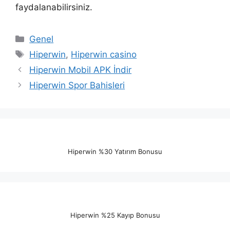
faydalanabilirsiniz.
Kategoriler
Genel
Etiketler
Hiperwin
,
Hiperwin casino
Hiperwin Mobil APK İndir
Hiperwin Spor Bahisleri
Hiperwin %30 Yatırım Bonusu
Hiperwin %25 Kayıp Bonusu