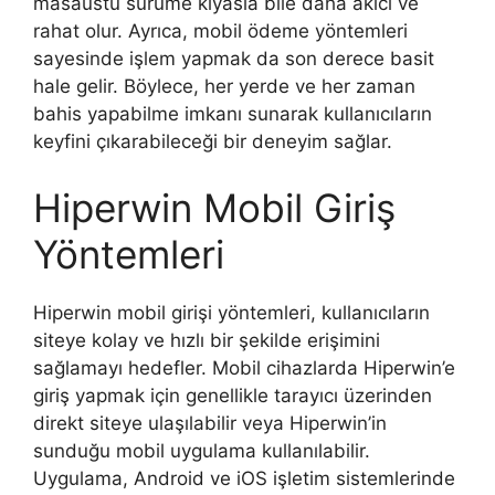
masaüstü sürüme kıyasla bile daha akıcı ve
rahat olur. Ayrıca, mobil ödeme yöntemleri
sayesinde işlem yapmak da son derece basit
hale gelir. Böylece, her yerde ve her zaman
bahis yapabilme imkanı sunarak kullanıcıların
keyfini çıkarabileceği bir deneyim sağlar.
Hiperwin Mobil Giriş
Yöntemleri
Hiperwin mobil girişi yöntemleri, kullanıcıların
siteye kolay ve hızlı bir şekilde erişimini
sağlamayı hedefler. Mobil cihazlarda Hiperwin’e
giriş yapmak için genellikle tarayıcı üzerinden
direkt siteye ulaşılabilir veya Hiperwin’in
sunduğu mobil uygulama kullanılabilir.
Uygulama, Android ve iOS işletim sistemlerinde