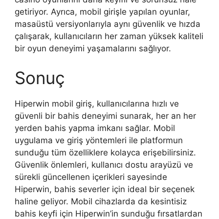
getiriyor. Ayrıca, mobil girişle yapılan oyunlar,
masaüstü versiyonlarıyla aynı güvenlik ve hızda
çalışarak, kullanıcıların her zaman yüksek kaliteli
bir oyun deneyimi yaşamalarını sağlıyor.
Sonuç
Hiperwin mobil giriş, kullanıcılarına hızlı ve
güvenli bir bahis deneyimi sunarak, her an her
yerden bahis yapma imkanı sağlar. Mobil
uygulama ve giriş yöntemleri ile platformun
sunduğu tüm özelliklere kolayca erişebilirsiniz.
Güvenlik önlemleri, kullanıcı dostu arayüzü ve
sürekli güncellenen içerikleri sayesinde
Hiperwin, bahis severler için ideal bir seçenek
haline geliyor. Mobil cihazlarda da kesintisiz
bahis keyfi için Hiperwin’in sunduğu fırsatlardan