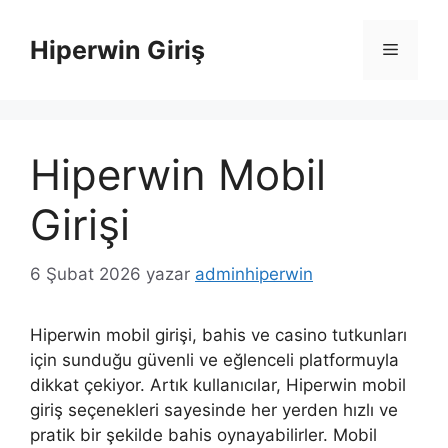
İçeriğe
atla
Hiperwin Giriş
Menü
Hiperwin Mobil
Girişi
6 Şubat 2026
yazar
adminhiperwin
Hiperwin mobil girişi, bahis ve casino tutkunları
için sunduğu güvenli ve eğlenceli platformuyla
dikkat çekiyor. Artık kullanıcılar, Hiperwin mobil
giriş seçenekleri sayesinde her yerden hızlı ve
pratik bir şekilde bahis oynayabilirler. Mobil