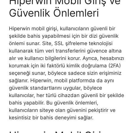
Hiperwin Mobil Giriş ve
Güvenlik Önlemleri
Hiperwin mobil girişi, kullanıcıların güvenli bir
şekilde bahis yapabilmesi için bir dizi güvenlik
önlemi sunar. Site, SSL şifreleme teknolojisi
kullanarak tüm veri transferlerini güvence altına
alır ve kullanıcı bilgilerini korur. Ayrıca, hesabınızı
korumak için iki faktörlü kimlik doğrulama (2FA)
seçeneği sunar, böylece sadece sizin erişiminiz
sağlanır. Hiperwin, mobil platformda da aynı
güvenlik standartlarını uygular, böylece
kullanıcılar, her türlü cihazdan güvenli bir şekilde
bahis yapabilir. Bu güvenlik önlemleri,
kullanıcıların siteye olan güvenini pekiştirir ve
kesintisiz bir bahis deneyimi sağlar.