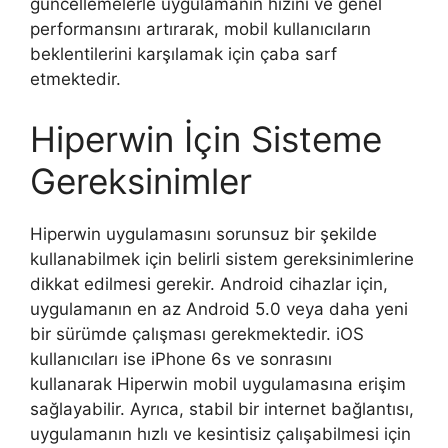
güncellemelerle uygulamanın hızını ve genel
performansını artırarak, mobil kullanıcıların
beklentilerini karşılamak için çaba sarf
etmektedir.
Hiperwin İçin Sisteme
Gereksinimler
Hiperwin uygulamasını sorunsuz bir şekilde
kullanabilmek için belirli sistem gereksinimlerine
dikkat edilmesi gerekir. Android cihazlar için,
uygulamanın en az Android 5.0 veya daha yeni
bir sürümde çalışması gerekmektedir. iOS
kullanıcıları ise iPhone 6s ve sonrasını
kullanarak Hiperwin mobil uygulamasına erişim
sağlayabilir. Ayrıca, stabil bir internet bağlantısı,
uygulamanın hızlı ve kesintisiz çalışabilmesi için