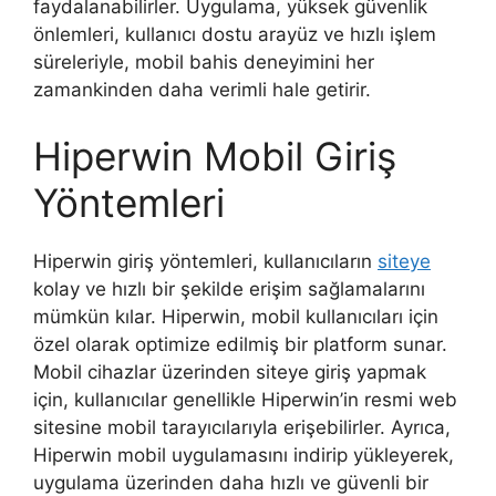
faydalanabilirler. Uygulama, yüksek güvenlik
önlemleri, kullanıcı dostu arayüz ve hızlı işlem
süreleriyle, mobil bahis deneyimini her
zamankinden daha verimli hale getirir.
Hiperwin Mobil Giriş
Yöntemleri
Hiperwin giriş yöntemleri, kullanıcıların
siteye
kolay ve hızlı bir şekilde erişim sağlamalarını
mümkün kılar. Hiperwin, mobil kullanıcıları için
özel olarak optimize edilmiş bir platform sunar.
Mobil cihazlar üzerinden siteye giriş yapmak
için, kullanıcılar genellikle Hiperwin’in resmi web
sitesine mobil tarayıcılarıyla erişebilirler. Ayrıca,
Hiperwin mobil uygulamasını indirip yükleyerek,
uygulama üzerinden daha hızlı ve güvenli bir