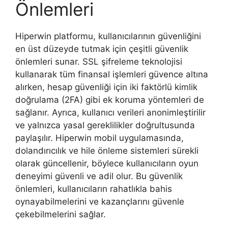
Önlemleri
Hiperwin platformu, kullanıcılarının güvenliğini
en üst düzeyde tutmak için çeşitli güvenlik
önlemleri sunar. SSL şifreleme teknolojisi
kullanarak tüm finansal işlemleri güvence altına
alırken, hesap güvenliği için iki faktörlü kimlik
doğrulama (2FA) gibi ek koruma yöntemleri de
sağlanır. Ayrıca, kullanıcı verileri anonimleştirilir
ve yalnızca yasal gereklilikler doğrultusunda
paylaşılır. Hiperwin mobil uygulamasında,
dolandırıcılık ve hile önleme sistemleri sürekli
olarak güncellenir, böylece kullanıcıların oyun
deneyimi güvenli ve adil olur. Bu güvenlik
önlemleri, kullanıcıların rahatlıkla bahis
oynayabilmelerini ve kazançlarını güvenle
çekebilmelerini sağlar.