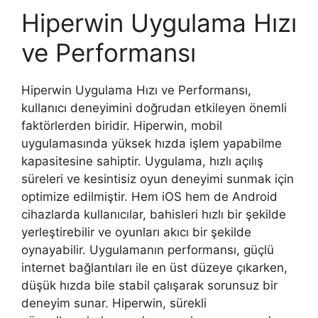
Hiperwin Uygulama Hızı
ve Performansı
Hiperwin Uygulama Hızı ve Performansı,
kullanıcı deneyimini doğrudan etkileyen önemli
faktörlerden biridir. Hiperwin, mobil
uygulamasında yüksek hızda işlem yapabilme
kapasitesine sahiptir. Uygulama, hızlı açılış
süreleri ve kesintisiz oyun deneyimi sunmak için
optimize edilmiştir. Hem iOS hem de Android
cihazlarda kullanıcılar, bahisleri hızlı bir şekilde
yerleştirebilir ve oyunları akıcı bir şekilde
oynayabilir. Uygulamanın performansı, güçlü
internet bağlantıları ile en üst düzeye çıkarken,
düşük hızda bile stabil çalışarak sorunsuz bir
deneyim sunar. Hiperwin, sürekli