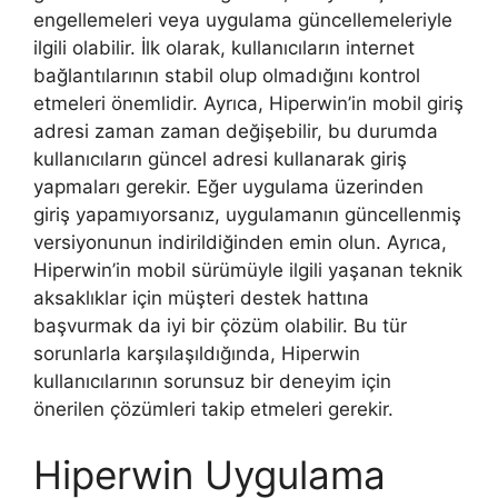
engellemeleri veya uygulama güncellemeleriyle
ilgili olabilir. İlk olarak, kullanıcıların internet
bağlantılarının stabil olup olmadığını kontrol
etmeleri önemlidir. Ayrıca, Hiperwin’in mobil giriş
adresi zaman zaman değişebilir, bu durumda
kullanıcıların güncel adresi kullanarak giriş
yapmaları gerekir. Eğer uygulama üzerinden
giriş yapamıyorsanız, uygulamanın güncellenmiş
versiyonunun indirildiğinden emin olun. Ayrıca,
Hiperwin’in mobil sürümüyle ilgili yaşanan teknik
aksaklıklar için müşteri destek hattına
başvurmak da iyi bir çözüm olabilir. Bu tür
sorunlarla karşılaşıldığında, Hiperwin
kullanıcılarının sorunsuz bir deneyim için
önerilen çözümleri takip etmeleri gerekir.
Hiperwin Uygulama