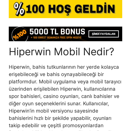
Hiperwin Mobil Nedir?
Hiperwin, bahis tutkunlarının her yerde kolayca
erişebileceği ve bahis oynayabileceği bir
platformdur. Mobil uygulama veya mobil tarayıcı
üzerinden erişilebilen Hiperwin, kullanıcılarına
spor bahisleri, casino oyunları, canlı bahisler ve
diğer oyun seçeneklerini sunar. Kullanıcılar,
Hiperwin’in mobil versiyonu sayesinde
bahislerini hızlı bir şekilde yapabilir, oyunları
takip edebilir ve çeşitli promosyonlardan