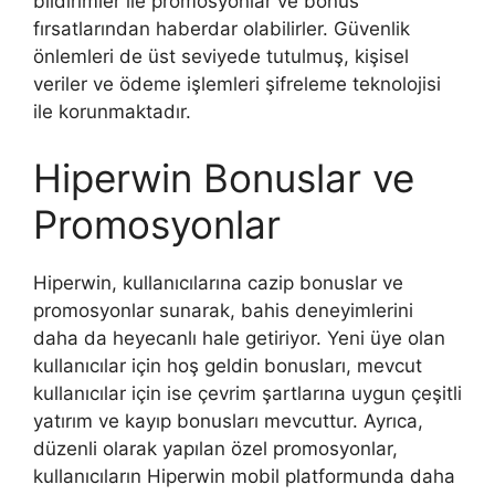
bildirimler ile promosyonlar ve bonus
fırsatlarından haberdar olabilirler. Güvenlik
önlemleri de üst seviyede tutulmuş, kişisel
veriler ve ödeme işlemleri şifreleme teknolojisi
ile korunmaktadır.
Hiperwin Bonuslar ve
Promosyonlar
Hiperwin, kullanıcılarına cazip bonuslar ve
promosyonlar sunarak, bahis deneyimlerini
daha da heyecanlı hale getiriyor. Yeni üye olan
kullanıcılar için hoş geldin bonusları, mevcut
kullanıcılar için ise çevrim şartlarına uygun çeşitli
yatırım ve kayıp bonusları mevcuttur. Ayrıca,
düzenli olarak yapılan özel promosyonlar,
kullanıcıların Hiperwin mobil platformunda daha