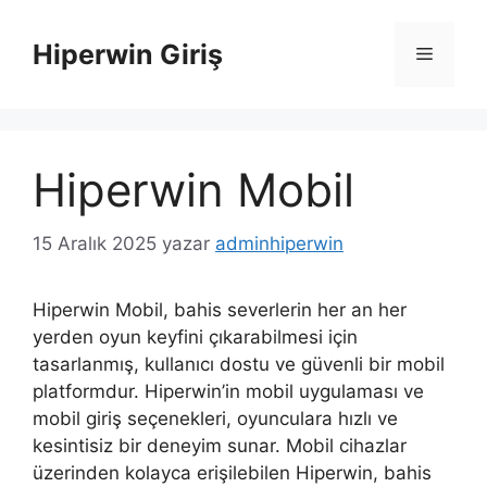
İçeriğe
atla
Hiperwin Giriş
Menü
Hiperwin Mobil
15 Aralık 2025
yazar
adminhiperwin
Hiperwin Mobil, bahis severlerin her an her
yerden oyun keyfini çıkarabilmesi için
tasarlanmış, kullanıcı dostu ve güvenli bir mobil
platformdur. Hiperwin’in mobil uygulaması ve
mobil giriş seçenekleri, oyunculara hızlı ve
kesintisiz bir deneyim sunar. Mobil cihazlar
üzerinden kolayca erişilebilen Hiperwin, bahis