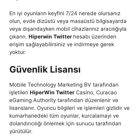
En iyi oyunların keyfini 7/24 nerede olursanız
olun, evde dizüstü veya masaüstü bilgisayarda
veya dışarıdayken mobil cihazlarınız aracılığıyla
çıkarın.
Hiperwin Twitter
hesabı üzerinden
erişim sağlayabilirsiniz ve indirmeye gerek
yoktur.
Güvenlik Lisansı
Mobile Technology Marketing BV tarafından
işletilen
HiperWin Twitter
Casino, Curacao
eGaming Authority tarafından düzenlenir ve
lisanslanır. Oyuncu bilgileri ve işlemleri gizlidir ve
kumarhanedeki tüm oyunlar, kurcalamayı ve
dolandırıcılığı önlemek için sunucu tarafından
yürütülür.