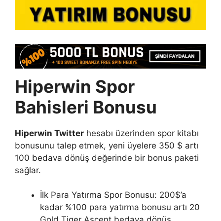
Hiperwin Spor
Bahisleri Bonusu
Hiperwin Twitter
hesabı üzerinden spor kitabı
bonusunu talep etmek, yeni üyelere 350 $ artı
100 bedava dönüş değerinde bir bonus paketi
sağlar.
İlk Para Yatırma Spor Bonusu: 200$’a
kadar %100 para yatırma bonusu artı 20
Gold Tiger Ascent bedava dönüş