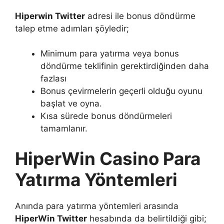
Hiperwin Twitter
adresi ile bonus döndürme
talep etme adımları şöyledir;
Minimum para yatırma veya bonus
döndürme teklifinin gerektirdiğinden daha
fazlası
Bonus çevirmelerin geçerli olduğu oyunu
başlat ve oyna.
Kısa sürede bonus döndürmeleri
tamamlanır.
HiperWin Casino Para
Yatırma Yöntemleri
Anında para yatırma yöntemleri arasında
HiperWin Twitter
hesabında da belirtildiği gibi;