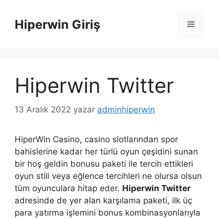
İçeriğe
atla
Hiperwin Giriş
Menü
Hiperwin Twitter
13 Aralık 2022
yazar
adminhiperwin
HiperWin Casino, casino slotlarından spor
bahislerine kadar her türlü oyun çeşidini sunan
bir hoş geldin bonusu paketi ile tercih ettikleri
oyun stili veya eğlence tercihleri ​​ne olursa olsun
tüm oyunculara hitap eder.
Hiperwin Twitter
adresinde de yer alan karşılama paketi, ilk üç
para yatırma işlemini bonus kombinasyonlarıyla