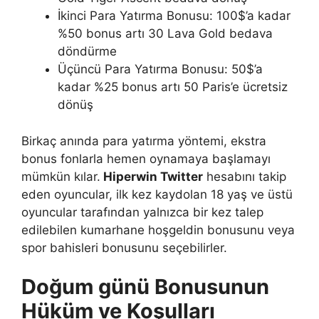
İkinci Para Yatırma Bonusu: 100$’a kadar
%50 bonus artı 30 Lava Gold bedava
döndürme
Üçüncü Para Yatırma Bonusu: 50$’a
kadar %25 bonus artı 50 Paris’e ücretsiz
dönüş
Birkaç anında para yatırma yöntemi, ekstra
bonus fonlarla hemen oynamaya başlamayı
mümkün kılar.
Hiperwin Twitter
hesabını takip
eden oyuncular, ilk kez kaydolan 18 yaş ve üstü
oyuncular tarafından yalnızca bir kez talep
edilebilen kumarhane hoşgeldin bonusunu veya
spor bahisleri bonusunu seçebilirler.
Doğum günü Bonusunun
Hüküm ve Koşulları