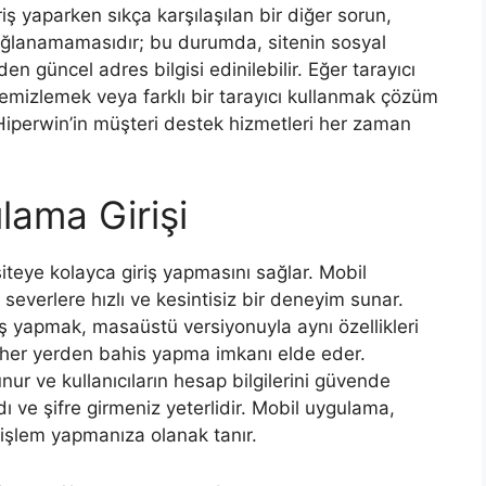
giriş yaparken sıkça karşılaşılan bir diğer sorun,
sağlanamamasıdır; bu durumda, sitenin sosyal
n güncel adres bilgisi edinilebilir. Eğer tarayıcı
 temizlemek veya farklı bir tarayıcı kullanmak çözüm
z, Hiperwin’in müşteri destek hizmetleri her zaman
lama Girişi
siteye kolayca giriş yapmasını sağlar. Mobil
severlere hızlı ve kesintisiz bir deneyim sunar.
iş yapmak, masaüstü versiyonuyla aynı özellikleri
ve her yerden bahis yapma imkanı elde eder.
nur ve kullanıcıların hesap bilgilerini güvende
dı ve şifre girmeniz yeterlidir. Mobil uygulama,
de işlem yapmanıza olanak tanır.