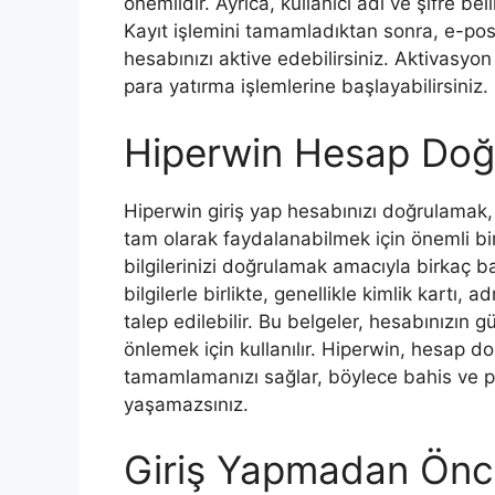
önemlidir. Ayrıca, kullanıcı adı ve şifre beli
Kayıt işlemini tamamladıktan sonra, e-post
hesabınızı aktive edebilirsiniz. Aktivasyo
para yatırma işlemlerine başlayabilirsiniz.
Hiperwin Hesap Doğ
Hiperwin giriş yap hesabınızı doğrulama
tam olarak faydalanabilmek için önemli bi
bilgilerinizi doğrulamak amacıyla birkaç b
bilgilerle birlikte, genellikle kimlik kart
talep edilebilir. Bu belgeler, hesabınızın g
önlemek için kullanılır. Hiperwin, hesap do
tamamlamanızı sağlar, böylece bahis ve p
yaşamazsınız.
Giriş Yapmadan Önc