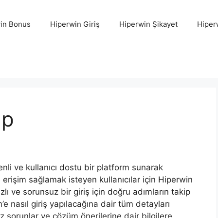
in Bonus
Hiperwin Giriş
Hiperwin Şikayet
Hiper
ap
enli ve kullanıcı dostu bir platform sunarak
e erişim sağlamak isteyen kullanıcılar için Hiperwin
zlı ve sorunsuz bir giriş için doğru adımların takip
e nasıl giriş yapılacağına dair tüm detayları
iz sorunlar ve çözüm önerilerine dair bilgilere