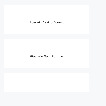
Hiperwin Casino Bonusu
Hiperwin Spor Bonusu