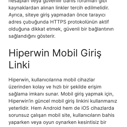
hesapları veya güvenilir bahis forumları gibi
kaynaklardan alınan linkler tercih edilmelidir.
Ayrıca, siteye giriş yapmadan önce tarayıcı
adres çubuğunda HTTPS protokolünün aktif
olduğuna dikkat etmek, güvenli bir bağlantının
sağlandığını gösterir.
Hiperwin Mobil Giriş
Linki
Hiperwin, kullanıcılarına mobil cihazlar
üzerinden kolay ve hızlı bir şekilde erişim
sağlama imkanı sunar. Mobil giriş yapmak için,
Hiperwin’in güncel mobil giriş linkini kullanmanız
yeterlidir. Hem Android hem de iOS cihazlarda
sorunsuz çalışan mobil site, kullanıcıların bahis
yaparken veya oyun oynarken kesintisiz bir