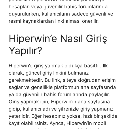
hesapları veya güvenilir bahis forumlarında
duyurulurken, kullanıcıların sadece güvenli ve
resmi kaynaklardan linki alması önerilir.
Hiperwin’e Nasıl Giriş
Yapılır?
Hiperwin’e giriş yapmak oldukça basittir. İlk
olarak, güncel giriş linkini bulmanız
gerekmektedir. Bu link, siteye doğrudan erişim
sağlar ve genellikle platformun ana sayfasında
ya da güvenilir bahis forumlarında paylaşılır.
Giriş yapmak için, Hiperwin’in ana sayfasına
gidip, kullanıcı adı ve şifrenizle giriş yapmanız
yeterlidir. Eğer hesabınız yoksa, hızlı bir şekilde
kayıt olabilirsiniz. Ayrıca, Hiperwin’in mobil