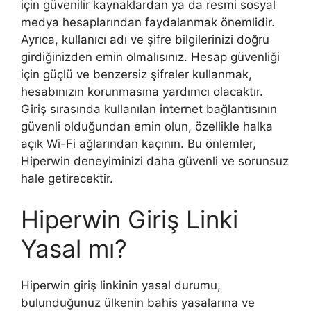
için güvenilir kaynaklardan ya da resmi sosyal
medya hesaplarından faydalanmak önemlidir.
Ayrıca, kullanıcı adı ve şifre bilgilerinizi doğru
girdiğinizden emin olmalısınız. Hesap güvenliği
için güçlü ve benzersiz şifreler kullanmak,
hesabınızın korunmasına yardımcı olacaktır.
Giriş sırasında kullanılan internet bağlantısının
güvenli olduğundan emin olun, özellikle halka
açık Wi-Fi ağlarından kaçının. Bu önlemler,
Hiperwin deneyiminizi daha güvenli ve sorunsuz
hale getirecektir.
Hiperwin Giriş Linki
Yasal mı?
Hiperwin giriş linkinin yasal durumu,
bulunduğunuz ülkenin bahis yasalarına ve