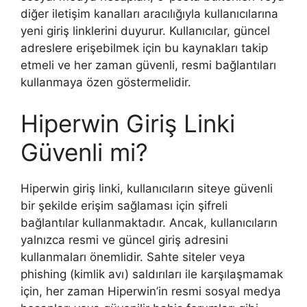
diğer iletişim kanalları aracılığıyla kullanıcılarına
yeni giriş linklerini duyurur. Kullanıcılar, güncel
adreslere erişebilmek için bu kaynakları takip
etmeli ve her zaman güvenli, resmi bağlantıları
kullanmaya özen göstermelidir.
Hiperwin Giriş Linki
Güvenli mi?
Hiperwin giriş linki, kullanıcıların siteye güvenli
bir şekilde erişim sağlaması için şifreli
bağlantılar kullanmaktadır. Ancak, kullanıcıların
yalnızca resmi ve güncel giriş adresini
kullanmaları önemlidir. Sahte siteler veya
phishing (kimlik avı) saldırıları ile karşılaşmamak
için, her zaman Hiperwin’in resmi sosyal medya