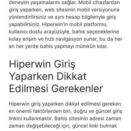
deneyim yaşamalarını sağlar. Mobil cihazlardan
giriş yaparken, web sitesinin mobil versiyonuna
yönlendirilirsiniz ve aynı hesap bilgileriyle giriş
yapabilirsiniz. Hiperwin’in mobil platformu,
kullanıcı dostu arayüzüyle, bahis seçeneklerine
kolay erişim ve hızlı navigasyon sunar, bu da her
an her yerde bahis yapmayı mümkün kılar.
Hiperwin Giriş
Yaparken Dikkat
Edilmesi Gerekenler
Hiperwin giriş yaparken dikkat edilmesi gereken
en önemli faktörlerden biri, doğru ve güncel giriş
linkini kullanmaktır. Bahis sitesinin adresi zaman
zaman değişebileceği için, güncel linki bulmak