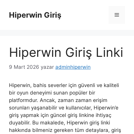
İçeriğe
atla
Hiperwin Giriş
Menü
Hiperwin Giriş Linki
9 Mart 2026
yazar
adminhiperwin
Hiperwin, bahis severler için güvenli ve kaliteli
bir oyun deneyimi sunan popüler bir
platformdur. Ancak, zaman zaman erişim
sorunları yaşanabilir ve kullanıcılar, Hiperwin’e
giriş yapmak için güncel giriş linkine ihtiyaç
duyabilir. Bu makalede, Hiperwin giriş linki
hakkında bilmeniz gereken tüm detaylara, giriş