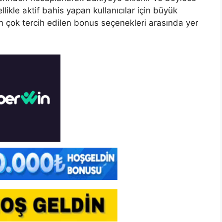
likle aktif bahis yapan kullanıcılar için büyük
n çok tercih edilen bonus seçenekleri arasında yer