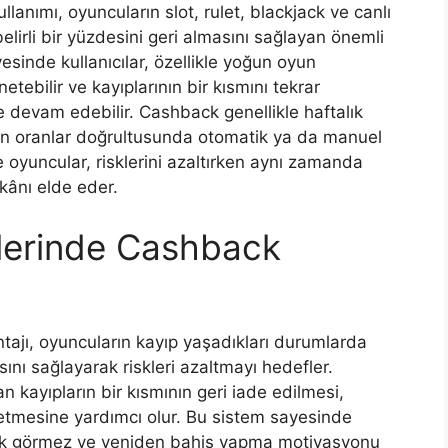
nımı, oyuncuların slot, rulet, blackjack ve canlı
elirli bir yüzdesini geri almasını sağlayan önemli
esinde kullanıcılar, özellikle yoğun oyun
ebilir ve kayıplarının bir kısmını tekrar
 devam edebilir. Cashback genellikle haftalık
nen oranlar doğrultusunda otomatik ya da manuel
ce oyuncular, risklerini azaltırken aynı zamanda
kânı elde eder.
lerinde Cashback
ajı, oyuncuların kayıp yaşadıkları durumlarda
ını sağlayarak riskleri azaltmayı hedefler.
n kayıpların bir kısmının geri iade edilmesi,
netmesine yardımcı olur. Bu sistem sayesinde
rak görmez ve yeniden bahis yapma motivasyonu