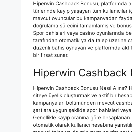
Hiperwin Cashback Bonusu, platformda akt
türlerinde kayıp yaşayan tüm kullanıcılar i
mevcut oyuncular bu kampanyadan faydal
doğrulama sürecini tamamlamış ve bonus şart
Spor bahisleri veya casino oyunlarında be
tarafından otomatik ya da talep üzerine 
düzenli bahis oynayan ve platformda aktif 
bir fırsat sunar.
Hiperwin Cashback B
Hiperwin Cashback Bonusu Nasıl Alınır? 
siteye üyelik oluşturmak ve aktif bir hes
kampanyaları bölümünden mevcut cashbac
şartlara uygun şekilde spor bahisleri vey
Genellikle kayıp oranına göre hesaplanan 
otomatik olarak kullanıcı hesabına yansıtı