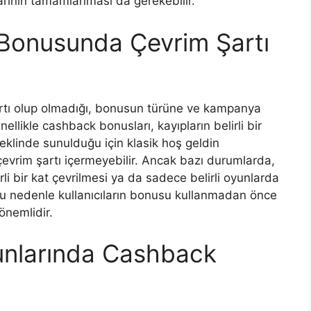
rının tamamlanması da gerekebilir.
Bonusunda Çevrim Şartı
tı olup olmadığı, bonusun türüne ve kampanya
nellikle cashback bonusları, kayıpların belirli bir
şeklinde sunulduğu için klasik hoş geldin
evrim şartı içermeyebilir. Ancak bazı durumlarda,
li bir kat çevrilmesi ya da sadece belirli oyunlarda
. Bu nedenle kullanıcıların bonusu kullanmadan önce
önemlidir.
unlarında Cashback