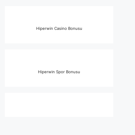
Hiperwin Casino Bonusu
Hiperwin Spor Bonusu