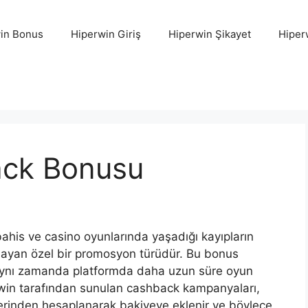
in Bonus
Hiperwin Giriş
Hiperwin Şikayet
Hiper
ack Bonusu
his ve casino oyunlarında yaşadığı kayıpların
sağlayan özel bir promosyon türüdür. Bu bonus
ken aynı zamanda platformda daha uzun süre oyun
win tarafından sunulan cashback kampanyaları,
üzerinden hesaplanarak bakiyeye eklenir ve böylece