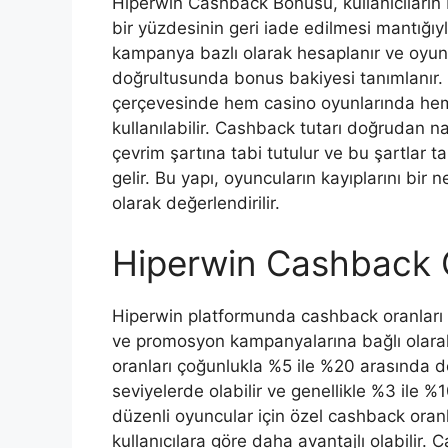
Hiperwin Cashback Bonusu, kullanıcıların be
bir yüzdesinin geri iade edilmesi mantığıyl
kampanya bazlı olarak hesaplanır ve oyun
doğrultusunda bonus bakiyesi tanımlanır
çerçevesinde hem casino oyunlarında hem
kullanılabilir. Cashback tutarı doğrudan na
çevrim şartına tabi tutulur ve bu şartlar
gelir. Bu yapı, oyuncuların kayıplarını bir
olarak değerlendirilir.
Hiperwin Cashback O
Hiperwin platformunda cashback oranları g
ve promosyon kampanyalarına bağlı olarak
oranları çoğunlukla %5 ile %20 arasında 
seviyelerde olabilir ve genellikle %3 ile %
düzenli oyuncular için özel cashback oranl
kullanıcılara göre daha avantajlı olabilir.