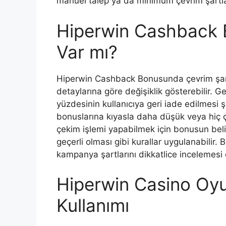
manuel talep ya da minimum çevrim şartla
Hiperwin Cashback 
Var mı?
Hiperwin Cashback Bonusunda çevrim şar
detaylarına göre değişiklik gösterebilir. Ge
yüzdesinin kullanıcıya geri iade edilmesi 
bonuslarına kıyasla daha düşük veya hiç ç
çekim işlemi yapabilmek için bonusun belir
geçerli olması gibi kurallar uygulanabilir
kampanya şartlarını dikkatlice incelemesi 
Hiperwin Casino Oy
Kullanımı