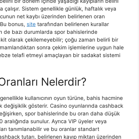
lirli bir dönem içinde yaşadığı kayıpların belirli
a çalışır. Sistem genellikle günlük, haftalık veya
cunun net kaybı üzerinden belirlenen oran
. Bu bonus,
site
tarafından belirlenen kurallar
 de bazı durumlarda spor bahislerinde
kit olarak çekilemeyebilir; çoğu zaman belirli bir
 tamamlandıktan sonra çekim işlemlerine uygun hale
 nebze telafi etmeyi amaçlayan bir sadakat sistemi
ranları Nelerdir?
enellikle kullanıcının oyun türüne, bahis hacmine
 değişiklik gösterir. Casino oyunlarında cashback
değişirken, spor bahislerinde bu oran daha düşük
10 aralığında sunulur. Ayrıca VIP üyeler veya
arı tanımlanabilir ve bu oranlar standart
 Cashback tutarı, belirlenen kayıp miktarı üzerinden